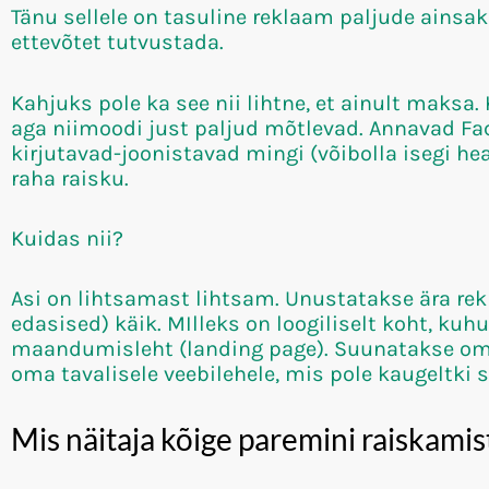
Tänu sellele on tasuline reklaam paljude ains
ettevõtet tutvustada.
Kahjuks pole ka see nii lihtne, et ainult maksa.
aga niimoodi just paljud mõtlevad. Annavad F
kirjutavad-joonistavad mingi (võibolla isegi he
raha raisku.
Kuidas nii?
Asi on lihtsamast lihtsam. Unustatakse ära rek
edasised) käik. MIlleks on loogiliselt koht, kuh
maandumisleht (landing page). Suunatakse oma
oma tavalisele veebilehele, mis pole kaugeltki 
Mis näitaja kõige paremini raiskamis