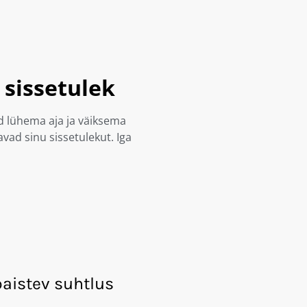
sissetulek
d lühema aja ja väiksema
vad sinu sissetulekut. Iga
paistev suhtlus