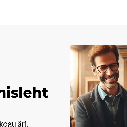
isleht
kogu äri.