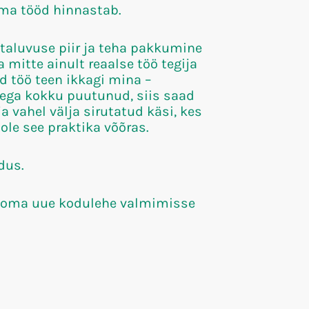
oma tööd hinnastab.
 taluvuse piir ja teha pakkumine
ha mitte ainult reaalse töö tegija
id töö teen ikkagi mina –
usega kokku puutunud, siis saad
ja vahel välja sirutatud käsi, kes
ole see praktika võõras.
dus.
mis oma uue kodulehe valmimisse