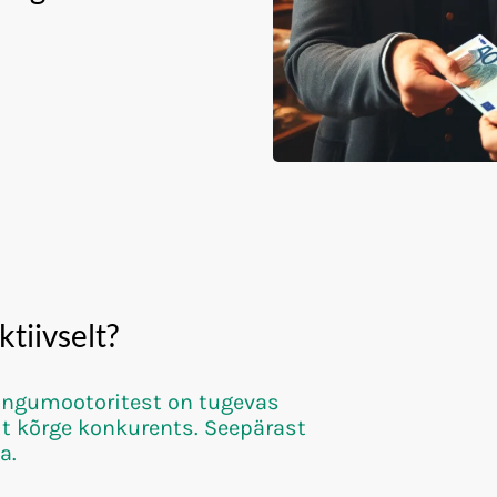
tiivselt?
tsingumootoritest on tugevas
lt kõrge konkurents. Seepärast
da.