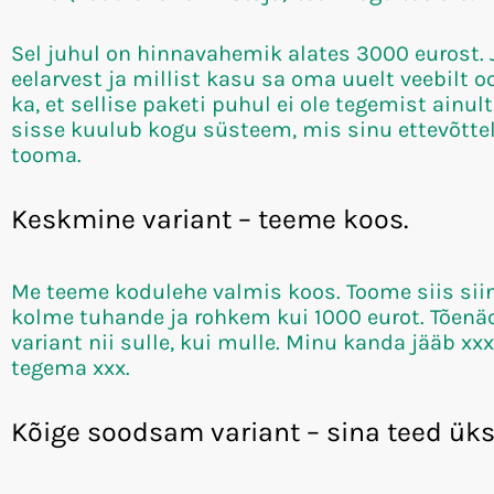
Sel juhul on hinnavahemik alates 3000 eurost. J
eelarvest ja millist kasu sa oma uuelt veebilt 
ka, et sellise paketi puhul ei ole tegemist ainu
sisse kuulub kogu süsteem, mis sinu ettevõttel
tooma.
Keskmine variant – teeme koos.
Me teeme kodulehe valmis koos. Toome siis siin
kolme tuhande ja rohkem kui 1000 eurot. Tõenä
variant nii sulle, kui mulle. Minu kanda jääb xx
tegema xxx.
Kõige soodsam variant – sina teed üks