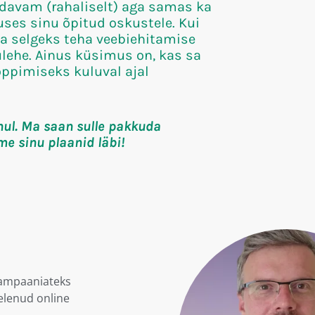
 odavam (rahaliselt) aga samas ka
uses sinu õpitud oskustele. Kui
a selgeks teha veebiehitamise
ulehe. Ainus küsimus on, kas sa
õppimiseks kuluval ajal
hul. Ma saan sulle pakkuda
me sinu plaanid läbi!
kampaaniateks
elenud online