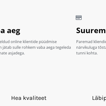
a aeg
Suurem 
ldud online klientide püüdmise
Paremad kliendi
 jätab sulle rohkem vaba aega tegeleda
närvikuluga tõsta
mate asjadega.
tunni kohta.
Hea kvaliteet
Läbi