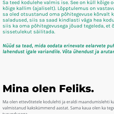
Sa teed kodulehe valmis ise. See on küll kõige
kõige kallim (ajaliselt). Lõpptulemus on vastav
sa oled otsustanud oma põhitegevuse kõrvalt k
saladused, siis sa saad kindlasti väga hea kod
siis ka oma põhitegevusega jõuad tegeleda, et 
sissetulekut säilitada.
Nüüd sa tead, mida oodata erinevate eelarvete pu
lahendust igale variandile. Võta ühendust ja aruta
Mina olen Feliks.
Ma olen ettevõtetele kodulehti ja eraldi maandumislehti 
valmistanud kakskümmend aastat. Sama kaua olen ka teg