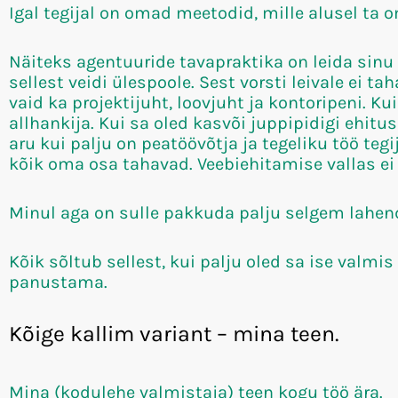
Igal tegijal on omad meetodid, mille alusel ta 
Näiteks agentuuride tavapraktika on leida sinu
sellest veidi ülespoole. Sest vorsti leivale ei ta
vaid ka projektijuht, loovjuht ja kontoripeni. Ku
allhankija. Kui sa oled kasvõi juppipidigi ehit
aru kui palju on peatöövõtja ja tegeliku töö tegi
kõik oma osa tahavad. Veebiehitamise vallas ei 
Minul aga on sulle pakkuda palju selgem lahen
Kõik sõltub sellest, kui palju oled sa ise val
panustama.
Kõige kallim variant – mina teen.
Mina (kodulehe valmistaja) teen kogu töö ära.