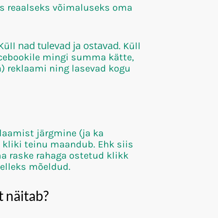
aks reaalseks võimaluseks oma
nad tulevad ja ostavad
 Küll
. Küll
acebookile mingi summa kätte,
a) reklaami ning lasevad kogu
laamist järgmine (ja ka
u kliki teinu maandub. Ehk siis
 raske rahaga ostetud klikk
selleks mõeldud.
t näitab?