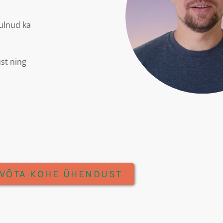
tulnud ka
ust ning
VÕTA KOHE ÜHENDUST