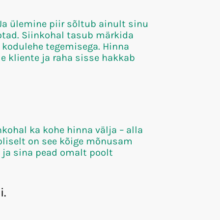
a ülemine piir sõltub ainult sinu
ootad. Siinkohal tasub märkida
lt kodulehe tegemisega. Hinna
e kliente ja raha sisse hakkab
kohal ka kohe hinna välja – alla
oliselt on see kõige mõnusam
x ja sina pead omalt poolt
i.