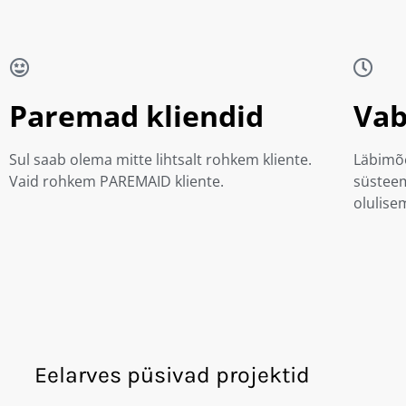
Paremad kliendid
Vab
Sul saab olema mitte lihtsalt rohkem kliente.
Läbimõe
Vaid rohkem PAREMAID kliente.
süsteem
olulise
Eelarves püsivad projektid