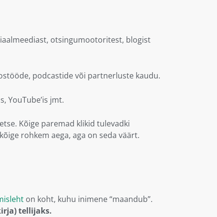
siaalmeediast, otsingumootoritest, blogist
ostööde, podcastide või partnerluste kaudu.
s, YouTube’is jmt.
retse. Kõige paremad klikid tulevadki
ll kõige rohkem aega, aga on seda väärt.
isleht
on koht, kuhu inimene “maandub”.
ja) tellijaks.