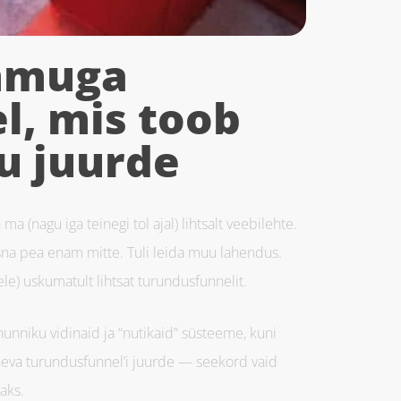
mmuga
l, mis toob
nu juurde
 (nagu iga teinegi tol ajal) lihtsalt veebilehte.
id üsna pea enam mitte. Tuli leida muu lahendus.
ele) uskumatult lihtsat turundusfunnelit.
hunniku vidinaid ja “nutikaid” süsteeme, kuni
neva turundusfunnel’i juurde — seekord vaid
aks.