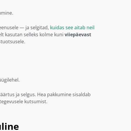
umine.
eenusele — ja selgitad,
kuidas see aitab neil
elt kasutan selleks kolme kuni
viiepäevast
ostuotsusele.
üügilehel.
väärtus ja selgus. Hea pakkumine sisaldab
t tegevusele kutsumist.
uline