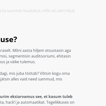
a suurimat muudatust, mille siis olen hiljuti
kuse?
aselt. Mõni aasta hiljem otsustasin aga
si, segmentisin auditooriumi, ehitasin
us ja väike tulemus.
dagi, mis juba töötab? Võtsin kogu oma
a jätsin alles vaid need sammud, mis
urim eksiarvamus see, et kasum tuleb
, hack’i ja automaatikat. Tegelikkuses on