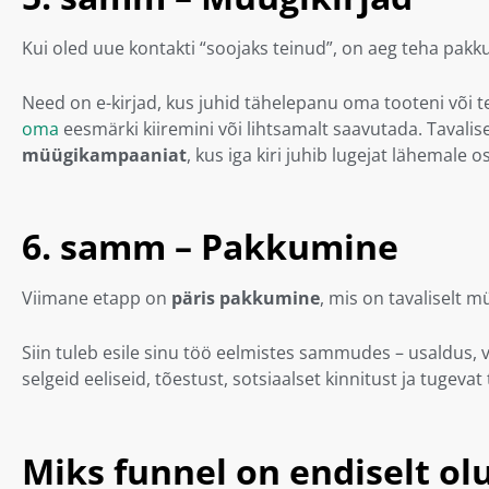
Kui oled uue kontakti “soojaks teinud”, on aeg teha pakk
Need on e-kirjad, kus juhid tähelepanu oma tooteni või t
oma
eesmärki kiiremini või lihtsamalt saavutada. Tavalis
müügikampaaniat
, kus iga kiri juhib lugejat lähemale 
6. samm – Pakkumine
Viimane etapp on
päris pakkumine
, mis on tavaliselt m
Siin tuleb esile sinu töö eelmistes sammudes – usaldus, 
selgeid eeliseid, tõestust, sotsiaalset kinnitust ja tugeva
Miks funnel on endiselt ol