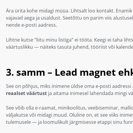
Ära ürita kohe midagi müüa. Lihtsalt loo kontakt. Enamik
vajavad aega ja usaldust. Seetõttu on parim viis alustu
nende e-posti aadress.
Lihtne kutse “liitu minu listiga” ei tööta. Keegi ei taha li
väärtuslikku — näiteks tasuta juhend, tööriist või kalende
3. samm – Lead magnet eh
See on põhjus, miks inimene üldse oma e-posti aadres
reaalset väärtust
ja aitama inimesel lahendada mingi v
See võib olla e-raamat, minikoolitus, veebiseminar, malli
väljakutse või midagi muud. Oluline on, et see viiks inim
tulemusele — ja loomulikult järgmisesse etappi sinu funne