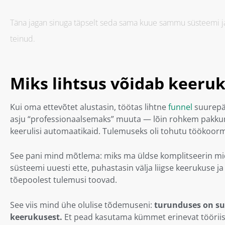
Täna jagan sinuga täpselt seda sama kuue sammu süsteemi ja k
teinud.
Miks lihtsus võidab keeru
Kui oma ettevõtet alustasin, töötas lihtne
funnel
suurepär
asju “professionaalsemaks” muuta — lõin rohkem pakkumi
keerulisi automaatikaid. Tulemuseks oli tohutu töökoorm
See pani mind mõtlema: miks ma üldse komplitseerin mi
süsteemi uuesti ette, puhastasin välja liigse keerukuse j
tõepoolest tulemusi toovad.
See viis mind ühe olulise tõdemuseni:
turunduses on su
keerukusest.
Et pead kasutama kümmet erinevat tööriista