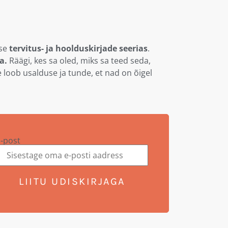
kse
tervitus- ja hoolduskirjade seerias
.
a.
Räägi, kes sa oled, miks sa teed seda,
 loob usalduse ja tunde, et nad on õigel
-post
LIITU UDISKIRJAGA