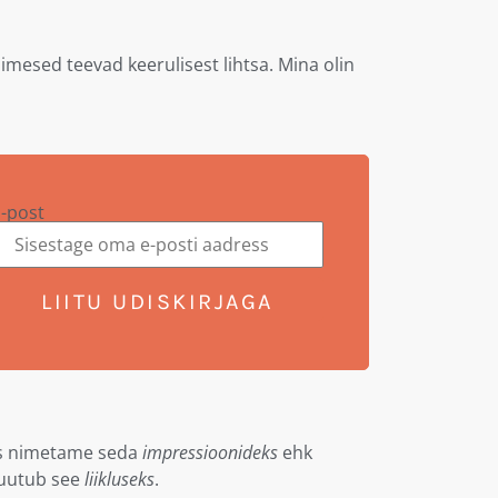
imesed teevad keerulisest lihtsa. Mina olin
-post
LIITU UDISKIRJAGA
es nimetame seda
impressioonideks
ehk
 muutub see
liikluseks
.