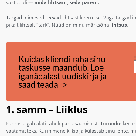
vastupidi —
mida lihtsam, seda parem.
Targad inimesed teevad lihtsast keerulise. Väga targad in
pikalt lihtsalt “tark”. Nüüd on minu märksõna
lihtsus
.
Kuidas kliendi raha sinu
E
taskusse maandub. Loe
iganädalast uudiskirja ja
saad teada ->
1. samm – Liiklus
Funnel algab alati tähelepanu saamisest. Turunduskeel
vaatamisteks. Kui inimene klikib ja külastab sinu lehte,