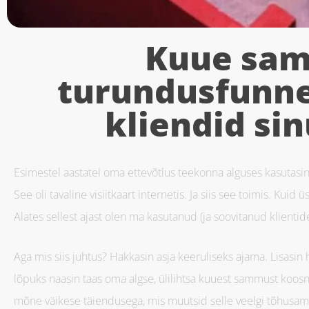
Kuue sa
turundusfunne
kliendid si
Esimestel aastatel oma ettevõtlus teekonna alguses kasutasin ma
See oli tavaline visiitkaart internetis. Ja siis see toimis. Ku
Alates sellest ajast olen ma kasutanud (ja soovitanud klientid
Aga mis siis juhtus? Hakkasin asja keeruliseks ajama. Lisasin 
lõpuks naasin taas oma algse, ülilihtsa kuuest sammust koos
mõne väikese täiendusega, mis muutsid selle veelgi tõhusam