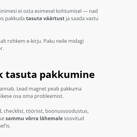
 inimesi ei osta esimesel kohtumisel — nad
seks pakkuda
tasuta väärtust
ja saada vastu
htsalt rohkem e-kirju. Paku neile midagi
r.
k tasuta pakkumine
si annab. Lead magnet peab pakkuma
äikese osa oma probleemist.
d, checklist, tööriist, boonussoodustus,
ese
sammu võrra lähemale
soovitud
l’is.