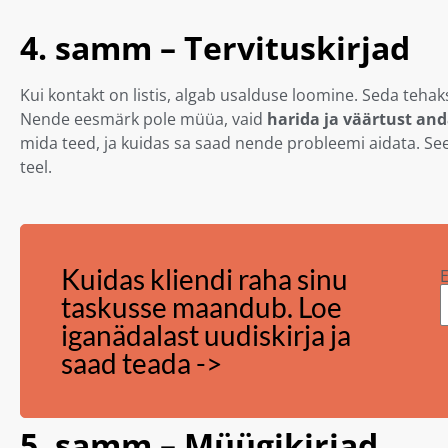
4. samm – Tervituskirjad
Kui kontakt on listis, algab usalduse loomine. Seda teha
Nende eesmärk pole müüa, vaid
harida ja väärtust and
mida teed, ja kuidas sa saad nende probleemi aidata. See
teel.
Kuidas kliendi raha sinu
E
taskusse maandub. Loe
iganädalast uudiskirja ja
saad teada ->
5. samm – Müügikirjad