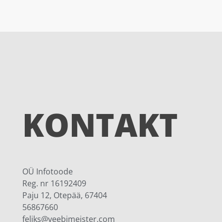
KONTAKT
OÜ Infotoode
Reg. nr 16192409
Paju 12, Otepää, 67404
56867660
feliks@veebimeister.com