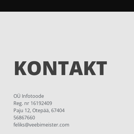
KONTAKT
OÜ Infotoode
Reg. nr 16192409
Paju 12, Otepää, 67404
56867660
feliks@veebimeister.com