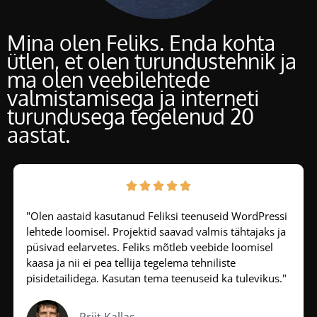
Mina olen Feliks. Enda kohta
ütlen, et olen turundustehnik ja
ma olen veebilehtede
valmistamisega ja interneti
turundusega tegelenud 20
aastat.





"Olen aastaid kasutanud Feliksi teenuseid WordPressi
lehtede loomisel. Projektid saavad valmis tähtajaks ja
püsivad eelarvetes. Feliks mõtleb veebide loomisel
kaasa ja nii ei pea tellija tegelema tehniliste
pisidetailidega. Kasutan tema teenuseid ka tulevikus."
Priit Kallas