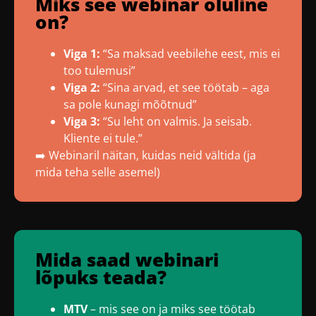
Miks see webinar oluline
on?
Viga 1:
“Sa maksad veebilehe eest, mis ei
too tulemusi”
Viga 2:
“Sina arvad, et see töötab – aga
sa pole kunagi mõõtnud”
Viga 3:
“Su leht on valmis. Ja seisab.
Kliente ei tule.”
➡️ Webinaril näitan, kuidas neid vältida (ja
mida teha selle asemel)
Mida saad webinari
lõpuks teada?
MTV
– mis see on ja miks see töötab