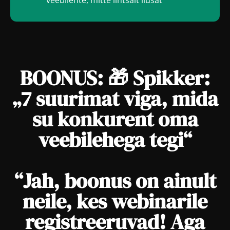
BOONUS: 🎁 Spikker:
„7 suurimat viga, mida
su konkurent oma
veebilehega tegi“
“Jah, boonus on ainult
neile, kes webinarile
registreeruvad! Aga