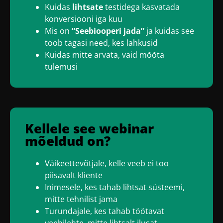
Kuidas
lihtsate
testidega kasvatada
konversiooni iga kuu
Mis on
“Seebiooperi jada”
ja kuidas see
toob tagasi need, kes lahkusid
Kuidas mitte arvata, vaid mõõta
tulemusi
Kellele see webinar
mõeldud on?
Väikeettevõtjale, kelle veeb ei too
piisavalt kliente
Inimesele, kes tahab lihtsat süsteemi,
mitte tehnilist jama
Turundajale, kes tahab töötavat
veebilehte, mitte lihtsalt ilusat