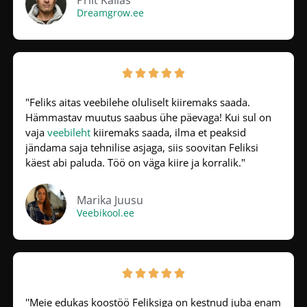
Dreamgrow.ee





"Feliks aitas veebilehe oluliselt kiiremaks saada.
Hämmastav muutus saabus ühe päevaga! Kui sul on
vaja
veebileht
kiiremaks saada, ilma et peaksid
jändama saja tehnilise asjaga, siis soovitan Feliksi
käest abi paluda. Töö on väga kiire ja korralik."
Marika Juusu
Veebikool.ee





''Meie edukas koostöö Feliksiga on kestnud juba enam