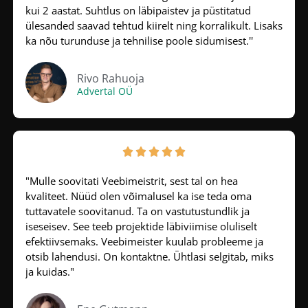
kui 2 aastat. Suhtlus on läbipaistev ja püstitatud
ülesanded saavad tehtud kiirelt ning korralikult. Lisaks
ka nõu turunduse ja tehnilise poole sidumisest.''
Rivo Rahuoja
Advertal OÜ





"Mulle soovitati Veebimeistrit, sest tal on hea
kvaliteet. Nüüd olen võimalusel ka ise teda oma
tuttavatele soovitanud. Ta on vastutustundlik ja
iseseisev. See teeb projektide läbiviimise oluliselt
efektiivsemaks. Veebimeister kuulab probleeme ja
otsib lahendusi. On kontaktne. Ühtlasi selgitab, miks
ja kuidas."